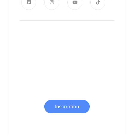
Apprendre l’allemand
Commencer à apprendre
l'allemand en Tunisie avec
Boosteno
Inscription